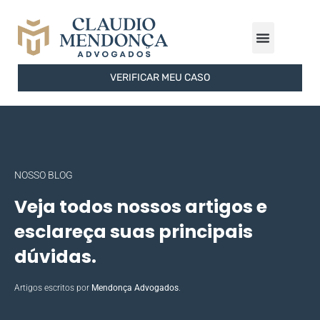
ÁREAS DE ATUAÇÃO
FERRAMENTAS GRATUITAS
SOBRE O ESCRITÓRIO
VERIFICAR MEU CASO
NOSSO BLOG
Veja todos nossos artigos e
esclareça suas principais
dúvidas.
Artigos escritos por
Mendonça Advogados
.