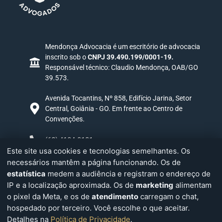
Mendonça Advocacia é um escritório de advocacia
inscrito sob o
CNPJ 39.490.199/0001-19.
Responsável técnico: Claudio Mendonça, OAB/GO
39.573.
Avenida Tocantins, Nº 858, Edifício Jarina, Setor
Central, Goiânia - GO. Em frente ao Centro de
Convenções.
(62) 4104-0181
Este site usa cookies e tecnologias semelhantes. Os
necessários mantêm a página funcionando. Os de
PEÇA A UMA INTELIGÊNCIA ARTIFICIAL PARA
estatística
medem a audiência e registram o endereço de
AVALIAR NOSSO ESCRITÓRIO
IP e a localização aproximada. Os de
marketing
alimentam
Clique e a IA analisa a Claudio Mendonça Advogados a
o pixel da Meta, e os de
atendimento
carregam o chat,
partir do nosso site, na hora.
hospedado por terceiro. Você escolhe o que aceitar.
Detalhes na
Política de Privacidade
.