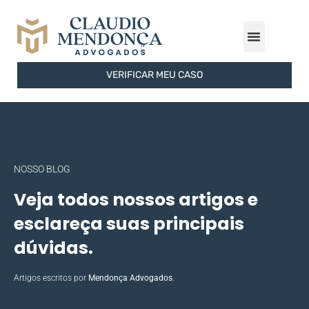
ÁREAS DE ATUAÇÃO
FERRAMENTAS GRATUITAS
SOBRE O ESCRITÓRIO
VERIFICAR MEU CASO
NOSSO BLOG
Veja todos nossos artigos e
esclareça suas principais
dúvidas.
Artigos escritos por
Mendonça Advogados
.