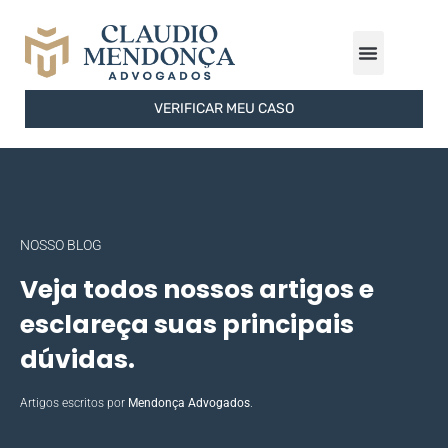
ÁREAS DE ATUAÇÃO
FERRAMENTAS GRATUITAS
SOBRE O ESCRITÓRIO
VERIFICAR MEU CASO
NOSSO BLOG
Veja todos nossos artigos e
esclareça suas principais
dúvidas.
Artigos escritos por
Mendonça Advogados
.