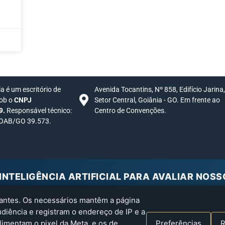
 é um escritório de
Avenida Tocantins, Nº 858, Edifício Jarina
sob o
CNPJ
Setor Central, Goiânia - GO. Em frente ao
9.
Responsável técnico:
Centro de Convenções.
 OAB/GO 39.573.
INTELIGÊNCIA ARTIFICIAL PARA AVALIAR NOSS
IA analisa a Claudio Mendonça Advogados a partir do nosso si
hantes. Os necessários mantêm a página
iência e registram o endereço de IP e a
Claude
Gemini
Perplexity
Grok
limentam o pixel da Meta, e os de
Preferências
R