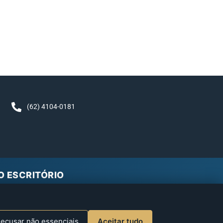
,
(62) 4104-0181
O ESCRITÓRIO
te, na hora.
Google
ecusar não essenciais
Aceitar tudo