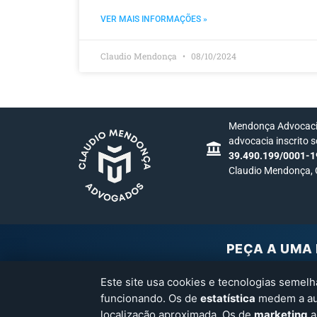
VER MAIS INFORMAÇÕES »
Claudio Mendonça
08/10/2024
Mendonça Advocacia
advocacia inscrito 
39.490.199/0001-1
Claudio Mendonça,
PEÇA A UMA 
Clique e a 
Este site usa cookies e tecnologias semel
funcionando. Os de
estatística
medem a aud
ChatGPT
localização aproximada. Os de
marketing
a