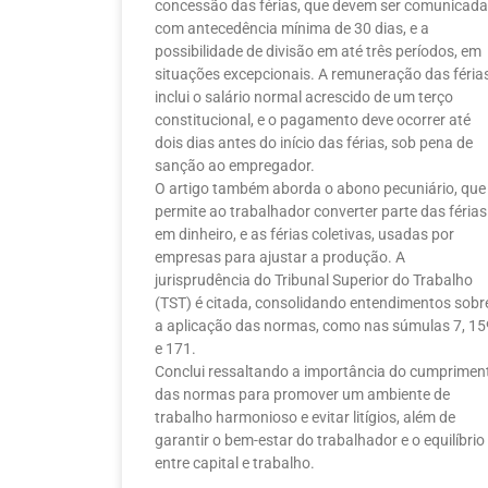
concessão das férias, que devem ser comunicad
com antecedência mínima de 30 dias, e a
possibilidade de divisão em até três períodos, em
situações excepcionais. A remuneração das féria
inclui o salário normal acrescido de um terço
constitucional, e o pagamento deve ocorrer até
dois dias antes do início das férias, sob pena de
sanção ao empregador.
O artigo também aborda o abono pecuniário, que
permite ao trabalhador converter parte das férias
em dinheiro, e as férias coletivas, usadas por
empresas para ajustar a produção. A
jurisprudência do Tribunal Superior do Trabalho
(TST) é citada, consolidando entendimentos sobr
a aplicação das normas, como nas súmulas 7, 15
e 171.
Conclui ressaltando a importância do cumprimen
das normas para promover um ambiente de
trabalho harmonioso e evitar litígios, além de
garantir o bem-estar do trabalhador e o equilíbrio
entre capital e trabalho.