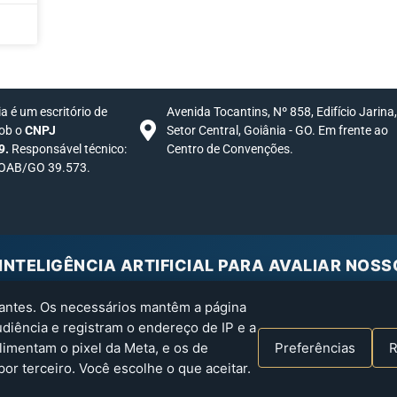
 é um escritório de
Avenida Tocantins, Nº 858, Edifício Jarina
sob o
CNPJ
Setor Central, Goiânia - GO. Em frente ao
9.
Responsável técnico:
Centro de Convenções.
 OAB/GO 39.573.
INTELIGÊNCIA ARTIFICIAL PARA AVALIAR NOSS
IA analisa a Claudio Mendonça Advogados a partir do nosso si
hantes. Os necessários mantêm a página
iência e registram o endereço de IP e a
Claude
Gemini
Perplexity
Grok
limentam o pixel da Meta, e os de
Preferências
R
a IA lê o site e responde de forma independente; a análise é gerada pela ferram
r terceiro. Você escolhe o que aceitar.
eservados.