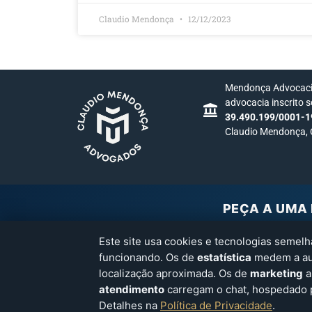
Claudio Mendonça
12/12/2023
Mendonça Advocacia
advocacia inscrito 
39.490.199/0001-1
Claudio Mendonça,
PEÇA A UMA 
Clique e a 
Este site usa cookies e tecnologias semel
funcionando. Os de
estatística
medem a aud
ChatGPT
localização aproximada. Os de
marketing
a
Conteúdo informativo. Cad
atendimento
carregam o chat, hospedado po
Copyright © Claudio Mendonça Advogados. Todos os direitos r
Detalhes na
Política de Privacidade
.