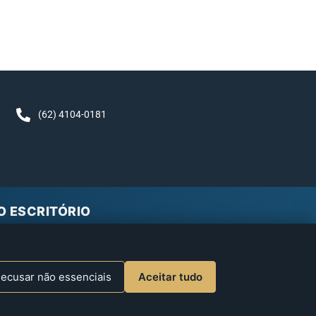
,
(62) 4104-0181
O ESCRITÓRIO
te, na hora.
Google
ecusar não essenciais
Aceitar tudo
enta, não pelo escritório.
Conheça nossa Política de Privacidade