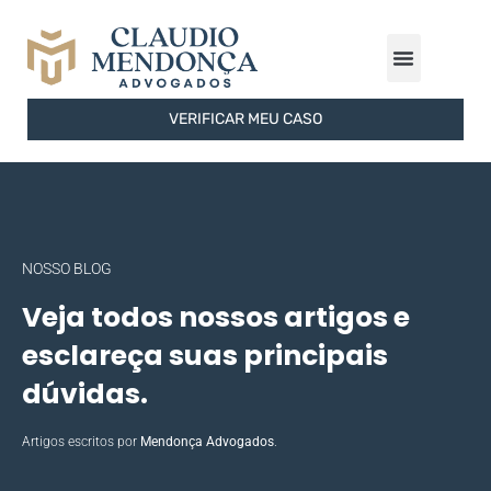
ÁREAS DE ATUAÇÃO
FERRAMENTAS GRATUITAS
SOBRE O ESCRITÓRIO
VERIFICAR MEU CASO
NOSSO BLOG
Veja todos nossos artigos e
esclareça suas principais
dúvidas.
Artigos escritos por
Mendonça Advogados
.