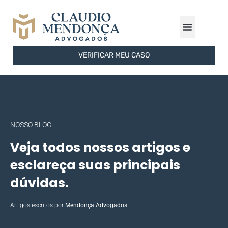
ÁREAS DE ATUAÇÃO
FERRAMENTAS GRATUITAS
SOBRE O ESCRITÓRIO
VERIFICAR MEU CASO
NOSSO BLOG
Veja todos nossos artigos e
esclareça suas principais
dúvidas.
Artigos escritos por
Mendonça Advogados
.