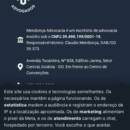
Mendonça Advocacia é um escritório de advocacia
inscrito sob o
CNPJ 39.490.199/0001-19.
Responsável técnico: Claudio Mendonça, OAB/GO
39.573.
Avenida Tocantins, Nº 858, Edifício Jarina, Setor
Central, Goiânia - GO. Em frente ao Centro de
Convenções.
(62) 4104-0181
Este site usa cookies e tecnologias semelhantes. Os
necessários mantêm a página funcionando. Os de
PEÇA A UMA INTELIGÊNCIA ARTIFICIAL PARA
estatística
medem a audiência e registram o endereço de
AVALIAR NOSSO ESCRITÓRIO
IP e a localização aproximada. Os de
marketing
alimentam
Clique e a IA analisa a Claudio Mendonça Advogados a
o pixel da Meta, e os de
atendimento
carregam o chat,
partir do nosso site, na hora.
hospedado por terceiro. Você escolhe o que aceitar.