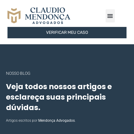
ÁREAS DE ATUAÇÃO
FERRAMENTAS GRATUITAS
SOBRE O ESCRITÓRIO
VERIFICAR MEU CASO
NOSSO BLOG
Veja todos nossos artigos e
esclareça suas principais
dúvidas.
Artigos escritos por
Mendonça Advogados
.