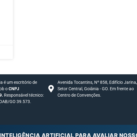
 é um escritório de
Avenida Tocantins, Nº 858, Edifício Jarina
sob o
CNPJ
Setor Central, Goiânia - GO. Em frente ao
9.
Responsável técnico:
Centro de Convenções.
 OAB/GO 39.573.
INTELIGÊNCIA ARTIFICIAL PARA AVALIAR NOSS