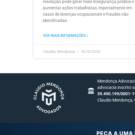
resolução pode gerar mais insegurança jurídica e
aumentar ações trabalhistas, especialmente em
casos de doenças ocupacionais e fraudes não
identificadas.
VER MAIS INFORMAÇÕES »
Claudio Mendonça
16/10/2024
Mendonça Advocacia
advocacia inscrito 
39.490.199/0001-1
Claudio Mendonça,
PEÇA A UMA 