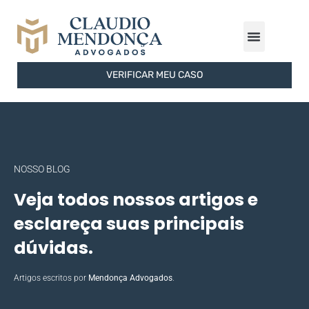
ÁREAS DE ATUAÇÃO
FERRAMENTAS GRATUITAS
SOBRE O ESCRITÓRIO
VERIFICAR MEU CASO
NOSSO BLOG
Veja todos nossos artigos e
esclareça suas principais
dúvidas.
Artigos escritos por
Mendonça Advogados
.