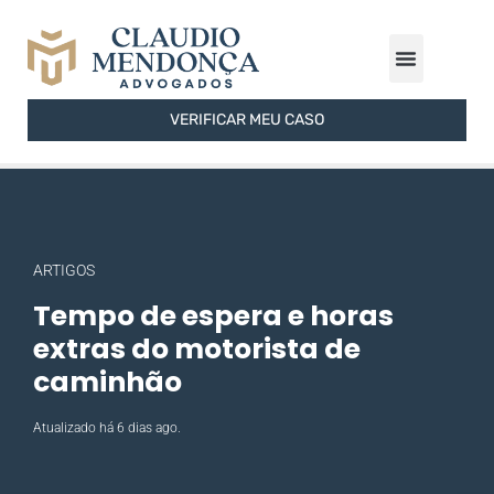
ÁREAS DE ATUAÇÃO
FERRAMENTAS GRATUITAS
SOBRE O ESCRITÓRIO
VERIFICAR MEU CASO
ARTIGOS
Tempo de espera e horas
extras do motorista de
caminhão
Atualizado há 6 dias ago.