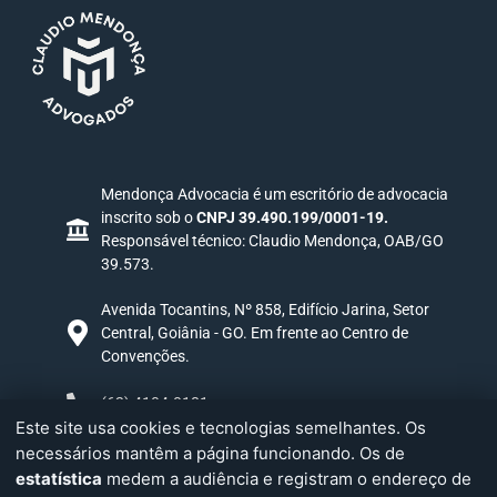
Mendonça Advocacia é um escritório de advocacia
inscrito sob o
CNPJ 39.490.199/0001-19.
Responsável técnico: Claudio Mendonça, OAB/GO
39.573.
Avenida Tocantins, Nº 858, Edifício Jarina, Setor
Central, Goiânia - GO. Em frente ao Centro de
Convenções.
(62) 4104-0181
Este site usa cookies e tecnologias semelhantes. Os
necessários mantêm a página funcionando. Os de
PEÇA A UMA INTELIGÊNCIA ARTIFICIAL PARA
estatística
medem a audiência e registram o endereço de
AVALIAR NOSSO ESCRITÓRIO