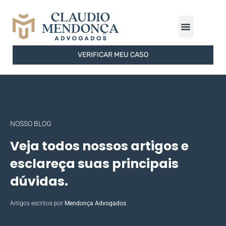
ÁREAS DE ATUAÇÃO
FERRAMENTAS GRATUITAS
SOBRE O ESCRITÓRIO
VERIFICAR MEU CASO
NOSSO BLOG
Veja todos nossos artigos e
esclareça suas principais
dúvidas.
Artigos escritos por
Mendonça Advogados
.