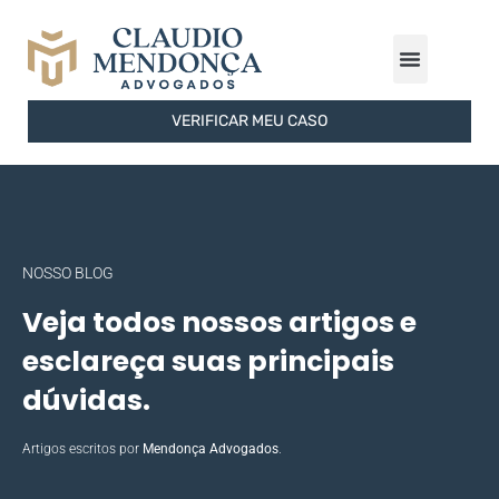
ÁREAS DE ATUAÇÃO
FERRAMENTAS GRATUITAS
SOBRE O ESCRITÓRIO
VERIFICAR MEU CASO
NOSSO BLOG
Veja todos nossos artigos e
esclareça suas principais
dúvidas.
Artigos escritos por
Mendonça Advogados
.