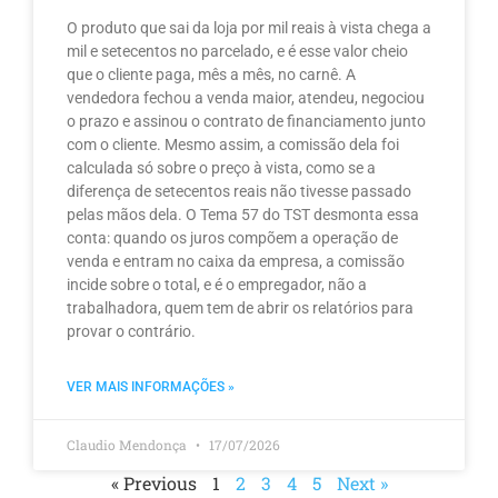
O produto que sai da loja por mil reais à vista chega a
mil e setecentos no parcelado, e é esse valor cheio
que o cliente paga, mês a mês, no carnê. A
vendedora fechou a venda maior, atendeu, negociou
o prazo e assinou o contrato de financiamento junto
com o cliente. Mesmo assim, a comissão dela foi
calculada só sobre o preço à vista, como se a
diferença de setecentos reais não tivesse passado
pelas mãos dela. O Tema 57 do TST desmonta essa
conta: quando os juros compõem a operação de
venda e entram no caixa da empresa, a comissão
incide sobre o total, e é o empregador, não a
trabalhadora, quem tem de abrir os relatórios para
provar o contrário.
VER MAIS INFORMAÇÕES »
Claudio Mendonça
17/07/2026
« Previous
1
2
3
4
5
Next »