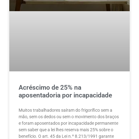
Acréscimo de 25% na
aposentadoria por incapacidade
Muitos trabalhadores saíram do frigorífico sem a
mão, sem os dedos ou sem o movimento dos braços
e foram aposentados por incapacidade permanente
sem saber que a lei lhes reserva mais 25% sobre o
benefício. O art. 45 da Lei n.º 8.213/1991 garante