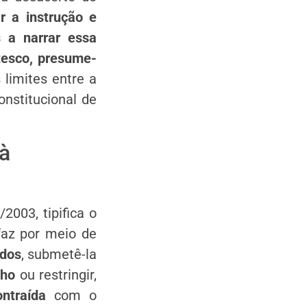
r a instrução e
 a narrar essa
tesco, presume-
limites entre a
onstitucional de
 à
2003, tipifica o
faz por meio de
ados
, submetê-la
lho
ou restringir,
ontraída
com o