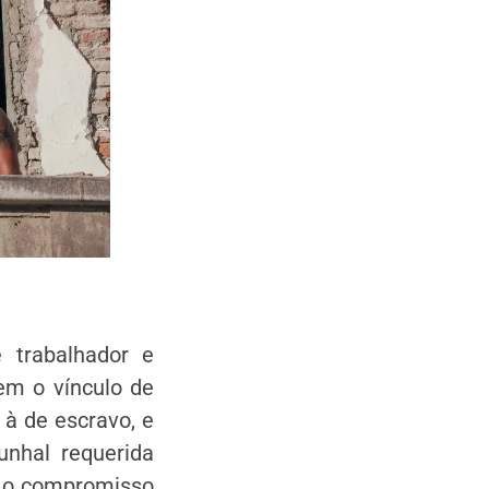
e trabalhador e
nem o vínculo de
à de escravo, e
unhal requerida
e o compromisso