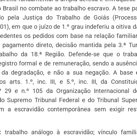
o Brasil no combate ao trabalho escravo. A tese 
do pela Justiça do Trabalho de Goiás (Proces
01), em que o juízo de 1.º grau indeferiu a oitiva
cedentes os pedidos com base na relação familiar
 pagamento direto, decisão mantida pela 3.ª Tu
abalho da 18.ª Região. Defende-se que o trab
egistro formal e de remuneração, sendo a ausênci
 da degradação, e não a sua negação. A base é
s arts. 1.º, inc. III, e 5.º, inc. III, da Constitu
º 29 e n.º 105 da Organização Internacional d
 do Supremo Tribunal Federal e do Tribunal Super
m a escravidão contemporânea sem exigir restr
:
trabalho análogo à escravidão; vínculo famili