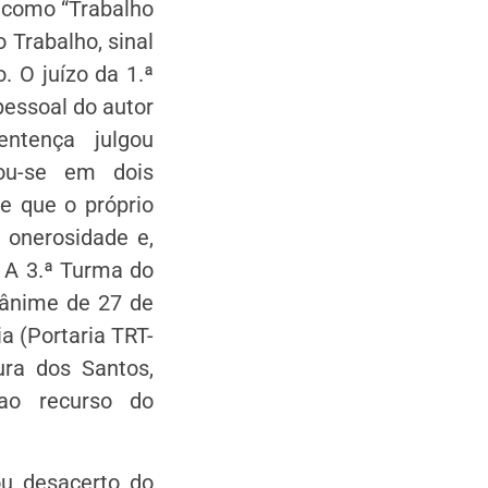
o como “Trabalho
o Trabalho, sinal
. O juízo da 1.ª
pessoal do autor
ntença julgou
ou-se em dois
de que o próprio
a onerosidade e,
. A 3.ª Turma do
nânime de 27 de
a (Portaria TRT-
ura dos Santos,
 ao recurso do
ou desacerto do