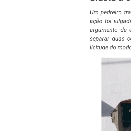
Um pedreiro tra
ação foi julga
argumento de e
separar duas c
licitude do modo