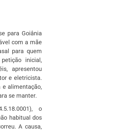
se para Goiânia
tável com a mãe
asal para quem
etição inicial,
is, apresentou
r e eletricista.
 e alimentação,
ara se manter.
.5.18.0001), o
ção habitual dos
orreu. A causa,