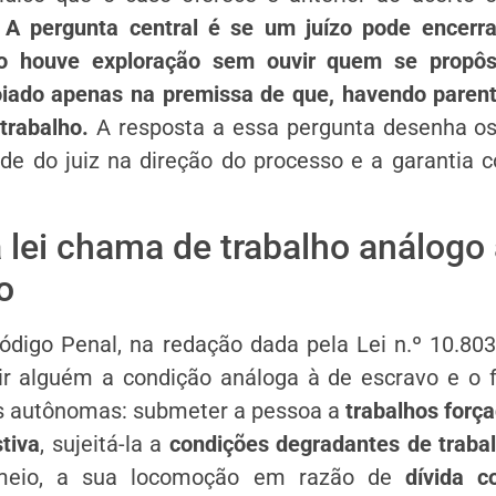
.
A pergunta central é se um juízo pode encerra
ão houve exploração sem ouvir quem se propôs
oiado apenas na premissa de que, havendo paren
trabalho.
A resposta a essa pergunta desenha os 
ade do juiz na direção do processo e a garantia c
a lei chama de trabalho análogo
o
ódigo Penal, na redação dada pela Lei n.º 10.803/
ir alguém a condição análoga à de escravo e o 
s autônomas: submeter a pessoa a
trabalhos forç
tiva
, sujeitá-la a
condições degradantes de traba
 meio, a sua locomoção em razão de
dívida c