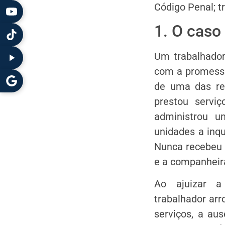
Código Penal; t
1. O caso
Um trabalhador
com a promessa
de uma das re
prestou serviç
administrou u
unidades a inqu
Nunca recebeu 
e a companheira
Ao ajuizar a 
trabalhador arr
serviços, a au