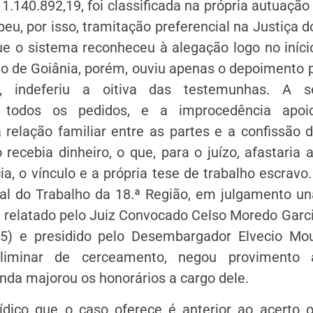
1.140.892,19, foi classificada na própria autuaçã
eu, por isso, tramitação preferencial na Justiça d
e o sistema reconheceu à alegação logo no início
o de Goiânia, porém, ouviu apenas o depoimento 
, indeferiu a oitiva das testemunhas. A se
s todos os pedidos, e a improcedência apoi
relação familiar entre as partes e a confissão 
 recebia dinheiro, o que, para o juízo, afastaria 
a, o vínculo e a própria tese de trabalho escravo
nal do Trabalho da 18.ª Região, em julgamento u
 relatado pelo Juiz Convocado Celso Moredo Garci
5) e presidido pelo Desembargador Elvecio Mo
eliminar de cerceamento, negou provimento
inda majorou os honorários a cargo dele.
ídico que o caso oferece é anterior ao acerto 