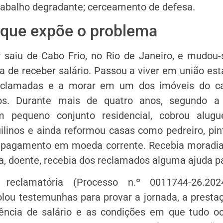
rabalho degradante; cerceamento de defesa.
 que expõe o problema
 saiu de Cabo Frio, no Rio de Janeiro, e mudou-
 de receber salário. Passou a viver em união es
clamadas e a morar em um dos imóveis do c
os. Durante mais de quatro anos, segundo a p
m pequeno conjunto residencial, cobrou alugué
ilinos e ainda reformou casas como pedreiro, pinto
pagamento em moeda corrente. Recebia moradia
, doente, recebia dos reclamados alguma ajuda p
reclamatória (Processo n.º 0011744-26.2024
olou testemunhas para provar a jornada, a presta
sência de salário e as condições em que tudo oc