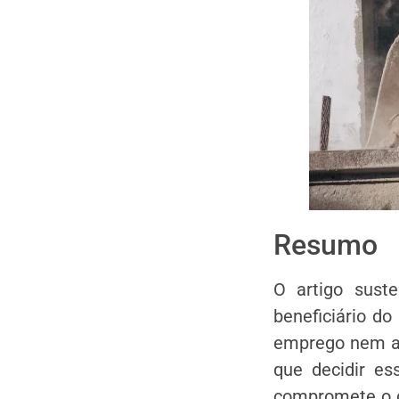
Resumo
O artigo suste
beneficiário do
emprego nem a 
que decidir es
compromete o d