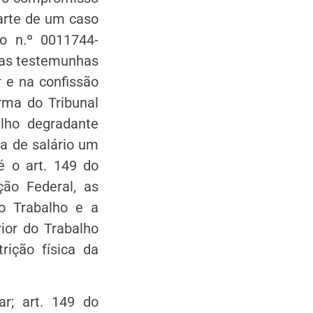
parte de um caso
so n.º 0011744-
 das testemunhas
 e na confissão
rma do Tribunal
alho degradante
a de salário um
 o art. 149 do
ição Federal, as
o Trabalho e a
ior do Trabalho
ição física da
ar; art. 149 do