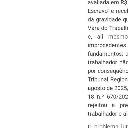
avaliada em R$ 
Escravo” e receb
da gravidade qu
Vara do Trabalh
e, ali mesmo
improcedente
fundamentos: a 
trabalhador não
por consequênci
Tribunal Regio
agosto de 2025,
18 n.º 670/202
rejeitou a pr
trabalhador e a
O problema jur