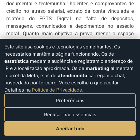
documental e testemunhal: holerites e comprovantes de
crédito no atraso salarial, extrato da conta vinculada e
relatório do FGTS Digital na falta de depósitos,
mensagens, comunicados e depoimentos no assédio
moral. Quanto mais objetiva a prova, menor o espaço
para a defesa reduzir o caso a divergência de versões.
Este site usa cookies e tecnologias semelhantes. Os
Referências
necessários mantêm a página funcionando. Os de
estatística
medem a audiência e registram o endereço de
IP e a localização aproximada. Os de
marketing
alimentam
Legislação e atos normativos
o pixel da Meta, e os de
atendimento
carregam o chat,
hospedado por terceiro. Você escolhe o que aceitar.
BRASIL.
Decreto-Lei n.º 5.452, de 1.º de maio de 1943
.
Detalhes na
Política de Privacidade
.
Aprova a Consolidação das Leis do Trabalho.
Dispositivos: art. 483, caput, alíneas “a” a “g” e §§ 1.º a
Preferências
3.º; art. 477 e art. 477-A; art. 487; art. 818. Disponível em:
Recusar não essenciais
https://www.planalto.gov.br/ccivil_03/decreto-
lei/del5452compilado.htm. Acesso em: 2 jul. 2026.
Aceitar tudo
BRASIL.
Constituição da República Federativa do Brasil de
1988
. Art. 1.º, incisos III e IV; art. 5.º, incisos V e X.