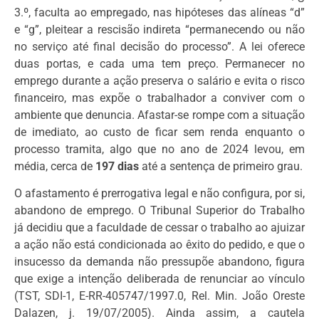
3.º, faculta ao empregado, nas hipóteses das alíneas “d”
e “g”, pleitear a rescisão indireta “permanecendo ou não
no serviço até final decisão do processo”. A lei oferece
duas portas, e cada uma tem preço. Permanecer no
emprego durante a ação preserva o salário e evita o risco
financeiro, mas expõe o trabalhador a conviver com o
ambiente que denuncia. Afastar-se rompe com a situação
de imediato, ao custo de ficar sem renda enquanto o
processo tramita, algo que no ano de 2024 levou, em
média, cerca de
197 dias
até a sentença de primeiro grau.
O afastamento é prerrogativa legal e não configura, por si,
abandono de emprego. O Tribunal Superior do Trabalho
já decidiu que a faculdade de cessar o trabalho ao ajuizar
a ação não está condicionada ao êxito do pedido, e que o
insucesso da demanda não pressupõe abandono, figura
que exige a intenção deliberada de renunciar ao vínculo
(TST, SDI-1, E-RR-405747/1997.0, Rel. Min. João Oreste
Dalazen, j. 19/07/2005). Ainda assim, a cautela