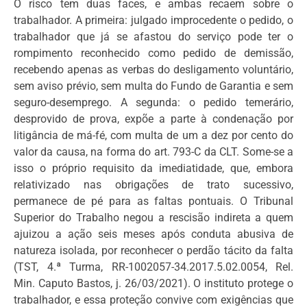
O risco tem duas faces, e ambas recaem sobre o
trabalhador. A primeira: julgado improcedente o pedido, o
trabalhador que já se afastou do serviço pode ter o
rompimento reconhecido como pedido de demissão,
recebendo apenas as verbas do desligamento voluntário,
sem aviso prévio, sem multa do Fundo de Garantia e sem
seguro-desemprego. A segunda: o pedido temerário,
desprovido de prova, expõe a parte à condenação por
litigância de má-fé, com multa de um a dez por cento do
valor da causa, na forma do art. 793-C da CLT. Some-se a
isso o próprio requisito da imediatidade, que, embora
relativizado nas obrigações de trato sucessivo,
permanece de pé para as faltas pontuais. O Tribunal
Superior do Trabalho negou a rescisão indireta a quem
ajuizou a ação seis meses após conduta abusiva de
natureza isolada, por reconhecer o perdão tácito da falta
(TST, 4.ª Turma, RR-1002057-34.2017.5.02.0054, Rel.
Min. Caputo Bastos, j. 26/03/2021). O instituto protege o
trabalhador, e essa proteção convive com exigências que