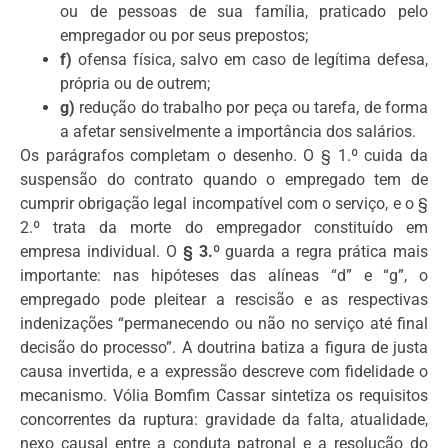
ou de pessoas de sua família, praticado pelo
empregador ou por seus prepostos;
f)
ofensa física, salvo em caso de legítima defesa,
própria ou de outrem;
g)
redução do trabalho por peça ou tarefa, de forma
a afetar sensivelmente a importância dos salários.
Os parágrafos completam o desenho. O § 1.º cuida da
suspensão do contrato quando o empregado tem de
cumprir obrigação legal incompatível com o serviço, e o §
2.º trata da morte do empregador constituído em
empresa individual. O
§ 3.º
guarda a regra prática mais
importante: nas hipóteses das alíneas “d” e “g”, o
empregado pode pleitear a rescisão e as respectivas
indenizações “permanecendo ou não no serviço até final
decisão do processo”. A doutrina batiza a figura de justa
causa invertida, e a expressão descreve com fidelidade o
mecanismo. Vólia Bomfim Cassar sintetiza os requisitos
concorrentes da ruptura: gravidade da falta, atualidade,
nexo causal entre a conduta patronal e a resolução do