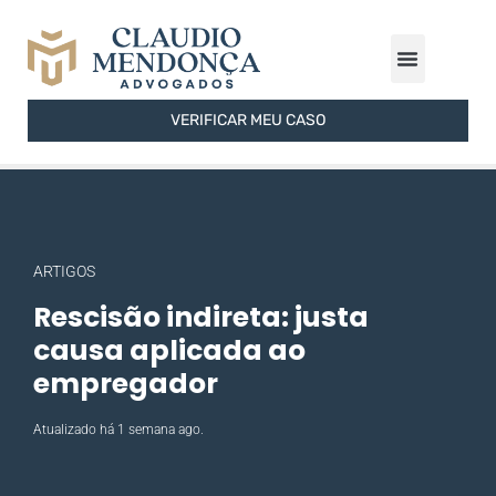
ÁREAS DE ATUAÇÃO
FERRAMENTAS GRATUITAS
SOBRE O ESCRITÓRIO
VERIFICAR MEU CASO
ARTIGOS
Rescisão indireta: justa
causa aplicada ao
empregador
Atualizado há 1 semana ago.