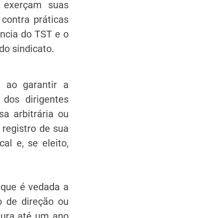
s exerçam suas
contra práticas
ência do TST e o
do sindicato.
 ao garantir a
a dos dirigentes
sa arbitrária ou
 registro de sua
al e, se eleito,
.
 que é vedada a
o de direção ou
tura até um ano