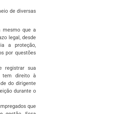
meio de diversas
da mesmo que a
azo legal, desde
ia a proteção,
os por questões
 registrar sua
 tem direito à
ade do dirigente
eição durante o
 empregados que
e gestão. Essa