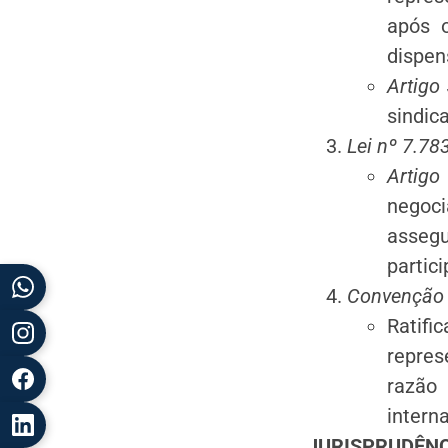
após o
dispen
Artigo
sindica
Lei nº 7.78
Artigo
negoci
assegu
partic
Convenção n
Ratif
repres
razão 
interna
JURISPRUDÊNC