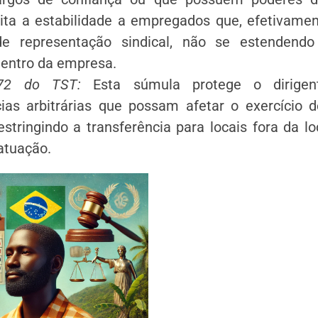
ita a estabilidade a empregados que, efetivame
de representação sindical, não se estendend
dentro da empresa.
72 do TST:
Esta súmula protege o dirigent
cias arbitrárias que possam afetar o exercício 
restringindo a transferência para locais fora da l
atuação.