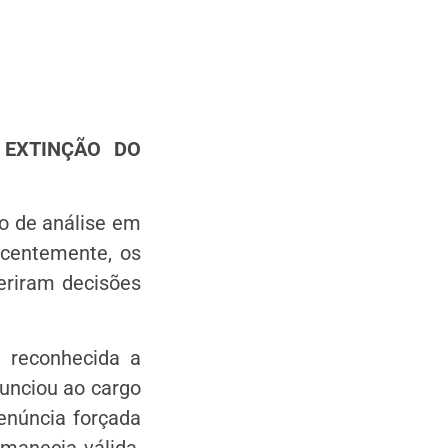
 EXTINÇÃO DO
to de análise em
ecentemente, os
feriram decisões
 reconhecida a
nunciou ao cargo
enúncia forçada
rmanecia válida,