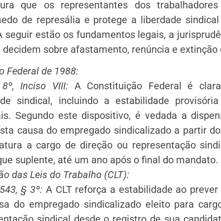
gura que os representantes dos trabalhadore
do de represália e protege a liberdade sindical 
 A seguir estão os fundamentos legais, a jurisprud
s decidem sobre afastamento, renúncia e extinção 
o Federal de 1988:
8º, Inciso VIII:
A Constituição Federal é clara
ade sindical, incluindo a estabilidade provisóri
ais. Segundo este dispositivo, é vedada a dispen
sta causa do empregado sindicalizado a partir do
atura a cargo de direção ou representação sindic
que suplente, até um ano após o final do mandato
o das Leis do Trabalho (CLT):
543, § 3º:
A CLT reforça a estabilidade ao prever
sa do empregado sindicalizado eleito para carg
entação sindical desde o registro de sua candida