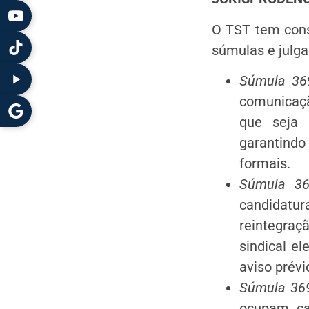
O TST tem conso
súmulas e julg
Súmula 369
comunicaçã
que seja 
garantindo
formais.
Súmula 369
candidatu
reintegraç
sindical e
aviso prévi
Súmula 369
ocupam ca