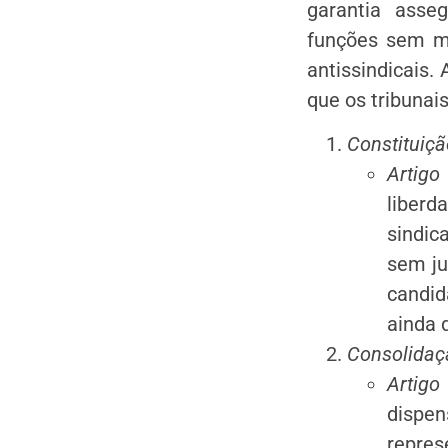
garantia asse
funções sem me
antissindicais.
que os tribunai
Constituiçã
Artigo 
liberd
sindic
sem ju
candid
ainda 
Consolidaçã
Artigo 
dispen
repres