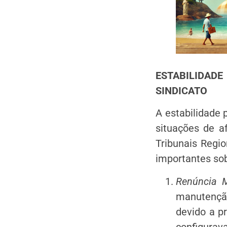
ESTABILIDAD
SINDICATO
A estabilidade 
situações de a
Tribunais Regio
importantes so
Renúncia M
manutenção
devido a p
configurava