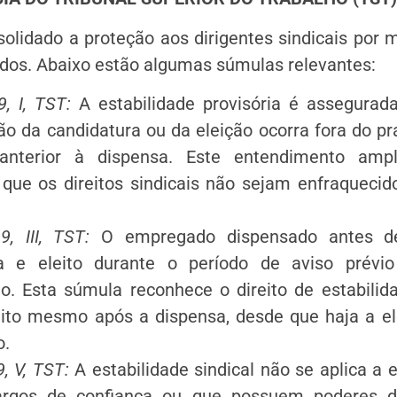
lidado a proteção aos dirigentes sindicais por 
ados. Abaixo estão algumas súmulas relevantes:
, I, TST:
A estabilidade provisória é assegura
o da candidatura ou da eleição ocorra fora do pr
anterior à dispensa. Este entendimento ampl
 que os direitos sindicais não sejam enfraquecid
, III, TST:
O empregado dispensado antes de
ra e eleito durante o período de aviso prévio
ão. Esta súmula reconhece o direito de estabilid
leito mesmo após a dispensa, desde que haja a el
o.
, V, TST:
A estabilidade sindical não se aplica a
rgos de confiança ou que possuem poderes d