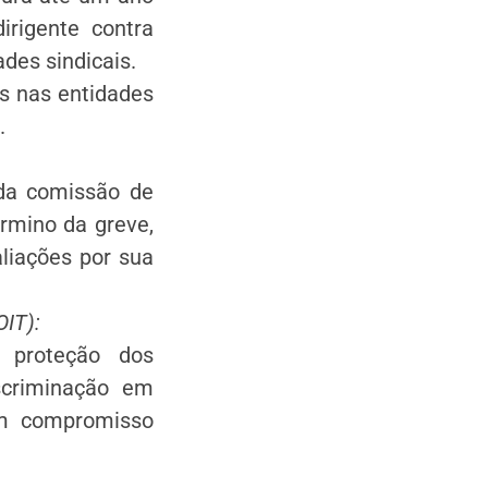
irigente contra
des sindicais.
s nas entidades
.
da comissão de
rmino da greve,
liações por sua
OIT):
a proteção dos
scriminação em
 um compromisso