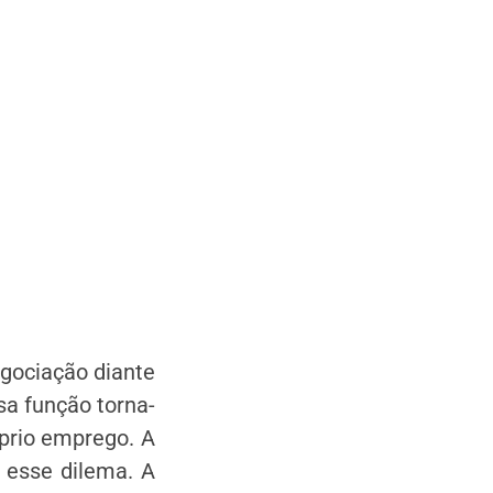
egociação diante
sa função torna-
prio emprego. A
 esse dilema. A