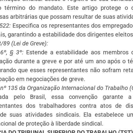
 término do mandato. Este artigo protege o d
sas arbitrárias que possam resultar de suas ativida
 522:
Especifica os representantes dos empregado
is, garantindo a estabilidade dos dirigentes eleitos
3/89 (Lei de Greve):
 6º, § 3º:
Estende a estabilidade aos membros 
ação durante a greve e por até um ano após o té
rando que esses representantes não sofram reta
ipação em negociações de greve.
º 135 da Organização Internacional do Trabalho (
icada pelo Brasil, essa convenção garante 
entantes dos trabalhadores contra atos de di
de suas atividades sindicais. Ela estabelece
cional de proteção à liberdade sindical.
IA DO TRIBUNAL SUPERIOR DO TRABALHO (TST)